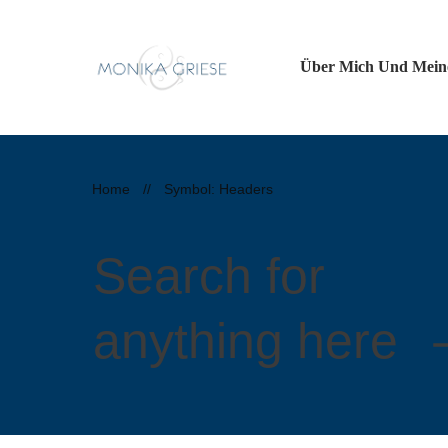
Über Mich Und Meine
Home
//
Symbol: Headers
Search for
anything here